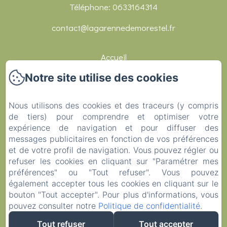
Téléphone: 0633164314
contact@lagarennedemorestel.fr
Accueil
Notre site utilise des cookies
Chambres
Réceptions
Nous utilisons des cookies et des traceurs (y compris
de tiers) pour comprendre et optimiser votre
Restaurants
expérience de navigation et pour diffuser des
messages publicitaires en fonction de vos préférences
Activités
et de votre profil de navigation. Vous pouvez régler ou
Contact
refuser les cookies en cliquant sur "Paramétrer mes
préférences" ou "Tout refuser". Vous pouvez
Covid-19
également accepter tous les cookies en cliquant sur le
bouton "Tout accepter". Pour plus d'informations, vous
EN
FR
DE
pouvez consulter notre
Politique de confidentialité
.
Tout refuser
Tout accepter